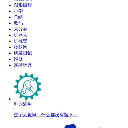
图形编程
小学
总结
数码
未分类
机器人
机械臂
物联网
研发日记
维修
遥控玩具
卧龙涤生
这个人很懒，什么都没有留下～