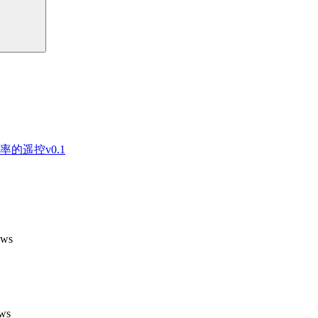
的遥控v0.1
ews
ews