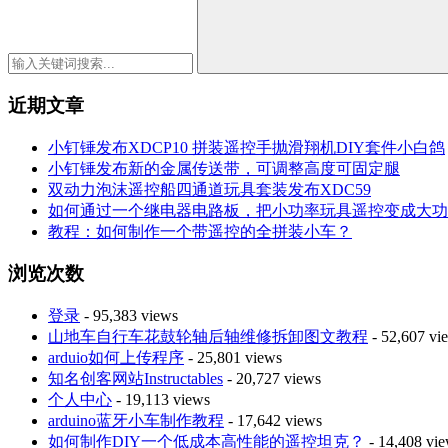
近期文章
小钉锤发布XDCP10 拼装遥控手抛滑翔机DIY套件小白鸽
小钉锤发布新的金属传送带，可调整高度可固定腿
双动力泡沫遥控船四通道玩具套装发布XDC59
如何通过一个继电器电路板，把小功率玩具遥控变成大功率
教程：如何制作一个带遥控的全拼装小车？
浏览次数
登录
- 95,383 views
山地车自行车花鼓轮轴后轴维修拆卸图文教程
- 52,607 vi
arduio如何上传程序
- 25,801 views
知名创客网站Instructables
- 20,727 views
个人中心
- 19,113 views
arduino蓝牙小车制作教程
- 17,642 views
如何制作DIY一个低成本高性能的遥控坦克？
- 14,408 vi