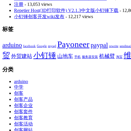
注册
- 13,053 views
Repetier Host(3D打印软件) V2.1.3中文版小钉锤下载
- 12,8
小钉锤创客开发wiki发布
- 12,217 views
标签
Payoneer
arduino
paypal
facebook
Google
mysql
rewrite
sendmai
贸
小钉锤
外贸建站
山地车
机械臂
手机
服务器安装
淘宝
分类
arduino
中学
创客
创客产品
创客企业
创客套件
创客教育
创客活动
创客网站