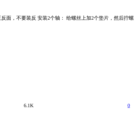
正反面，不要装反 安装2个轴： 给螺丝上加2个垫片，然后拧螺
6.1K
0