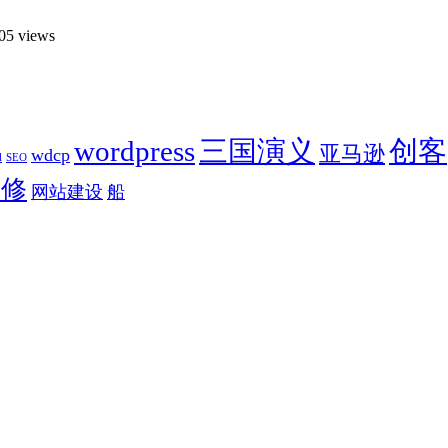
05 views
wordpress
三国演义
创客
亚马逊
wdcp
l
SEO
维修
网站建设
船