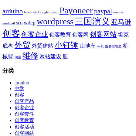
Payoneer
arduino
paypal
facebook
Google
mysql
rewrite
wordpress
三国演义
亚马逊
wdcp
sendmail
SEO
创客
创客企业
创客网站
创客教育
创客网
坦克
外贸
小钉锤
底盘
外贸建站
山地车
机
手机
服务器安装
维修
械臂
网站建设
船
淘宝
分类
arduino
中学
创客
创客产品
创客企业
创客套件
创客教育
创客活动
创客网站