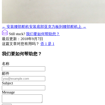
文
← 安装腰部舵机
安装底部亚克力板到腰部舵机上 →
档
Still stuck?
我们要如何帮助您？
导
最后更新：2018年9月7日
这篇文章对您有用吗？
否
1
是
1
航
我们要如何帮助您？
名称
邮件
Subject
Message