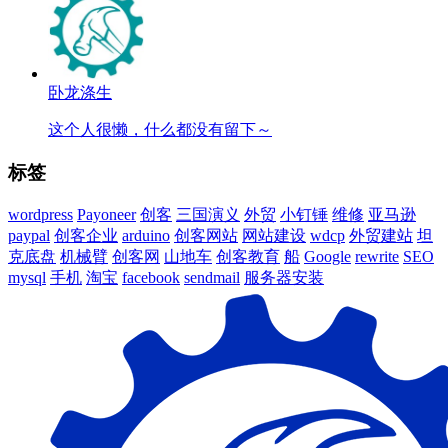
卧龙涤生
这个人很懒，什么都没有留下～
标签
wordpress
Payoneer
创客
三国演义
外贸
小钉锤
维修
亚马逊
paypal
创客企业
arduino
创客网站
网站建设
wdcp
外贸建站
坦
克底盘
机械臂
创客网
山地车
创客教育
船
Google
rewrite
SEO
mysql
手机
淘宝
facebook
sendmail
服务器安装