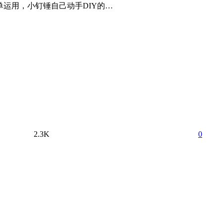
联网的简单运用，小钉锤自己动手DIY的…
2.3K
0