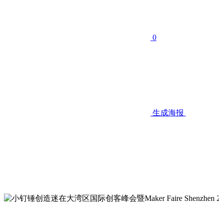
0
生成海报