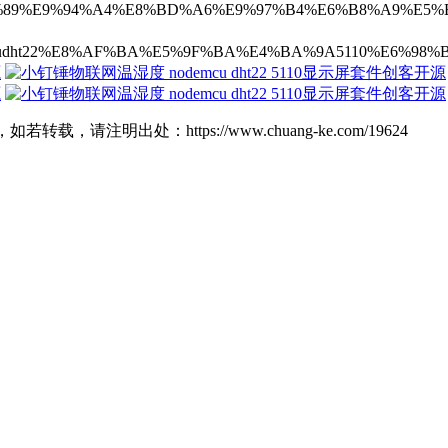
B0%8F%E9%92%89%E9%94%A4%E8%BD%A6%E9%97%B4%E6%B8%
8B/nodemcudht22%E8%AF%BA%E5%9F%BA%E4%BA%9A5110%
明出处：https://www.chuang-ke.com/19624