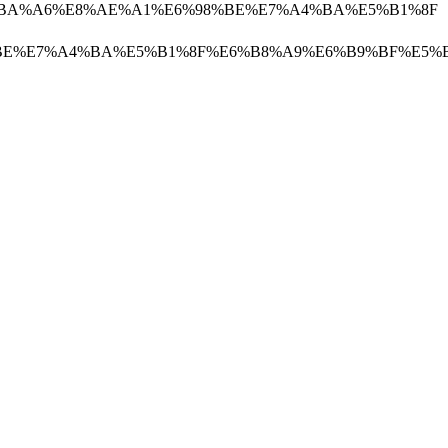
A9%E5%BA%A6%E8%AE%A1%E6%98%BE%E7%A4%BA%E5%B1%8F
E6%98%BE%E7%A4%BA%E5%B1%8F%E6%B8%A9%E6%B9%BF%E