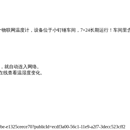
个物联网温度计，设备位于小钉锤车间，7×24长期运行！车间
入密码，就自动连入网络。
即可在线查看温湿度变化。
80be-e1325ceece70?publicId=ecdf3a00-56c1-11e9-a2f7-3decc523cff2