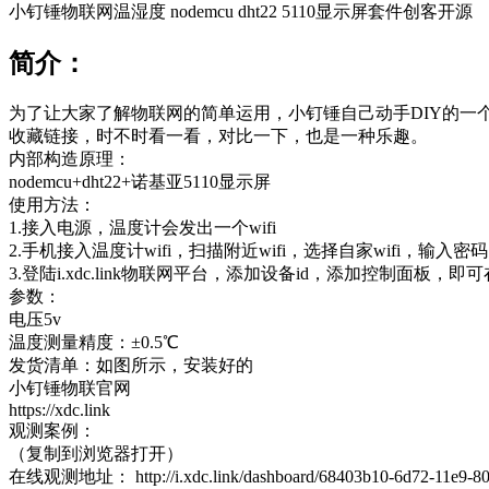
小钉锤物联网温湿度 nodemcu dht22 5110显示屏套件创客开源
简介：
为了让大家了解物联网的简单运用，小钉锤自己动手DIY的一
收藏链接，时不时看一看，对比一下，也是一种乐趣。
内部构造原理：
nodemcu+dht22+诺基亚5110显示屏
使用方法：
1.接入电源，温度计会发出一个wifi
2.手机接入温度计wifi，扫描附近wifi，选择自家wifi，输
3.登陆i.xdc.link物联网平台，添加设备id，添加控制面板，
参数：
电压5v
温度测量精度：±0.5℃
发货清单：如图所示，安装好的
小钉锤物联官网
https://xdc.link
观测案例：
（复制到浏览器打开）
在线观测地址：
http://i.xdc.link/dashboard/68403b10-6d72-11e9-