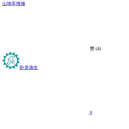
山地车维修
赞
(4)
卧龙涤生
0