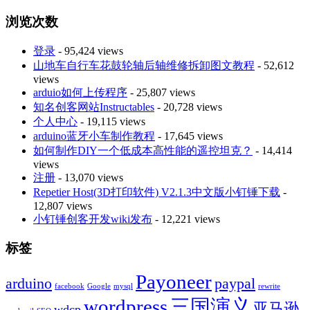
浏览次数
登录
- 95,424 views
山地车自行车花鼓轮轴后轴维修拆卸图文教程
- 52,612
views
arduio如何上传程序
- 25,807 views
知名创客网站Instructables
- 20,728 views
个人中心
- 19,115 views
arduino蓝牙小车制作教程
- 17,645 views
如何制作DIY一个低成本高性能的遥控坦克？
- 14,414
views
注册
- 13,070 views
Repetier Host(3D打印软件) V2.1.3中文版小钉锤下载
-
12,807 views
小钉锤创客开发wiki发布
- 12,221 views
标签
Payoneer
arduino
paypal
facebook
Google
mysql
rewrite
wordpress
三国演义
亚马逊
wdcp