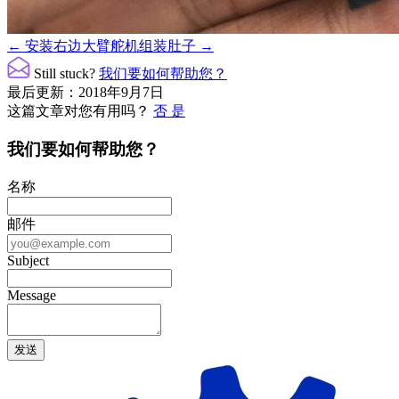
文
← 安装右边大臂舵机
组装肚子 →
档
Still stuck?
我们要如何帮助您？
导
最后更新：2018年9月7日
这篇文章对您有用吗？
否
是
航
我们要如何帮助您？
名称
邮件
Subject
Message