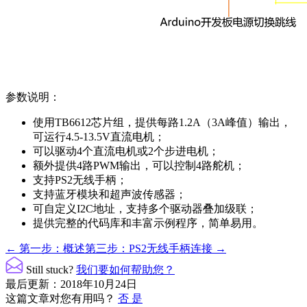
参数说明：
使用TB6612芯片组，提供每路1.2A（3A峰值）输出，
可运行4.5-13.5V直流电机；
可以驱动4个直流电机或2个步进电机；
额外提供4路PWM输出，可以控制4路舵机；
支持PS2无线手柄；
支持蓝牙模块和超声波传感器；
可自定义I2C地址，支持多个驱动器叠加级联；
提供完整的代码库和丰富示例程序，简单易用。
文
← 第一步：概述
第三步：PS2无线手柄连接 →
档
Still stuck?
我们要如何帮助您？
导
最后更新：2018年10月24日
这篇文章对您有用吗？
否
是
航