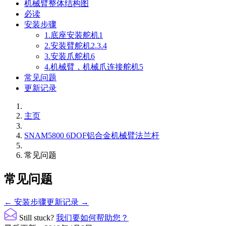
机械臂整体结构图
必读
安装步骤
1.底座安装舵机1
2.安装臂舵机2.3.4
3.安装爪舵机6
4.机械臂，机械爪连接舵机5
常见问题
更新记录
主页
SNAM5800 6DOF铝合金机械臂法兰杆
常见问题
常见问题
文
← 安装步骤
更新记录 →
档
Still stuck?
我们要如何帮助您？