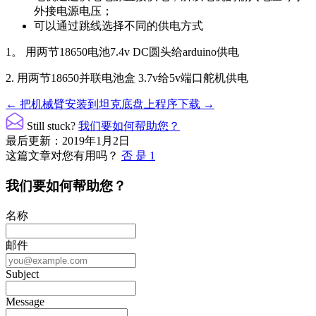
外接电源电压；
可以通过跳线选择不同的供电方式
1。 用两节18650电池7.4v DC圆头给arduino供电
2. 用两节18650并联电池盒 3.7v给5v端口舵机供电
文
← 把机械臂安装到坦克底盘上
程序下载 →
档
Still stuck?
我们要如何帮助您？
导
最后更新：2019年1月2日
这篇文章对您有用吗？
否
是
1
航
我们要如何帮助您？
名称
邮件
Subject
Message