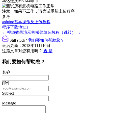
马达连接M3 M4即可
注意：如果不工作，请尝试重新上传程序
参考：
arduino基本操作及上传教程
程序下载地址1
文
← 视频效果演示
机械臂组装教程（跳转） →
档
Still stuck?
我们要如何帮助您？
导
最后更新：2018年11月10日
这篇文章对您有用吗？
否
是
航
我们要如何帮助您？
名称
邮件
Subject
Message