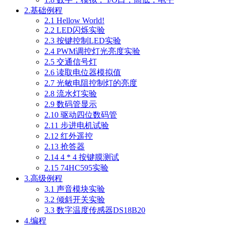
2.基础例程
2.1 Hellow World!
2.2 LED闪烁实验
2.3 按键控制LED实验
2.4 PWM调控灯光亮度实验
2.5 交通信号灯
2.6 读取电位器模拟值
2.7 光敏电阻控制灯的亮度
2.8 流水灯实验
2.9 数码管显示
2.10 驱动四位数码管
2.11 步进电机试验
2.12 红外遥控
2.13 抢答器
2.14 4 * 4 按键膜测试
2.15 74HC595实验
3.高级例程
3.1 声音模块实验
3.2 倾斜开关实验
3.3 数字温度传感器DS18B20
4.编程