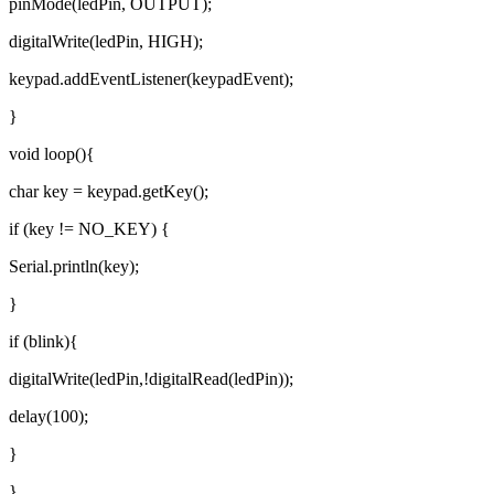
pinMode(ledPin, OUTPUT);
digitalWrite(ledPin, HIGH);
keypad.addEventListener(keypadEvent);
}
void loop(){
char key = keypad.getKey();
if (key != NO_KEY) {
Serial.println(key);
}
if (blink){
digitalWrite(ledPin,!digitalRead(ledPin));
delay(100);
}
}