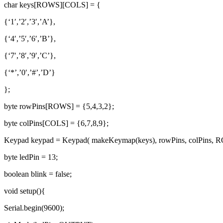
char keys[ROWS][COLS] = {
{‘1′,’2′,’3′,’A’},
{‘4′,’5′,’6′,’B’},
{‘7′,’8′,’9′,’C’},
{‘*’,’0′,’#’,’D’}
};
byte rowPins[ROWS] = {5,4,3,2};
byte colPins[COLS] = {6,7,8,9};
Keypad keypad = Keypad( makeKeymap(keys), rowPins, colPins, 
byte ledPin = 13;
boolean blink = false;
void setup(){
Serial.begin(9600);