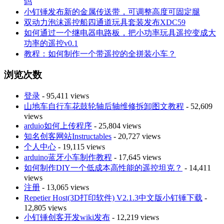
鸽
小钉锤发布新的金属传送带，可调整高度可固定腿
双动力泡沫遥控船四通道玩具套装发布XDC59
如何通过一个继电器电路板，把小功率玩具遥控变成大
功率的遥控v0.1
教程：如何制作一个带遥控的全拼装小车？
浏览次数
登录
- 95,411 views
山地车自行车花鼓轮轴后轴维修拆卸图文教程
- 52,609
views
arduio如何上传程序
- 25,804 views
知名创客网站Instructables
- 20,727 views
个人中心
- 19,115 views
arduino蓝牙小车制作教程
- 17,645 views
如何制作DIY一个低成本高性能的遥控坦克？
- 14,411
views
注册
- 13,065 views
Repetier Host(3D打印软件) V2.1.3中文版小钉锤下载
-
12,805 views
小钉锤创客开发wiki发布
- 12,219 views