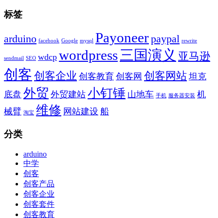
标签
Payoneer
arduino
paypal
facebook
Google
mysql
rewrite
wordpress
三国演义
亚马逊
wdcp
sendmail
SEO
创客
创客企业
创客网站
创客教育
创客网
坦克
外贸
小钉锤
底盘
外贸建站
山地车
机
手机
服务器安装
维修
械臂
网站建设
船
淘宝
分类
arduino
中学
创客
创客产品
创客企业
创客套件
创客教育