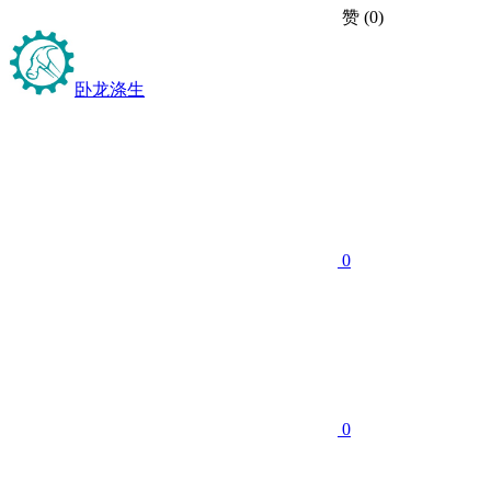
赞
(0)
卧龙涤生
0
0