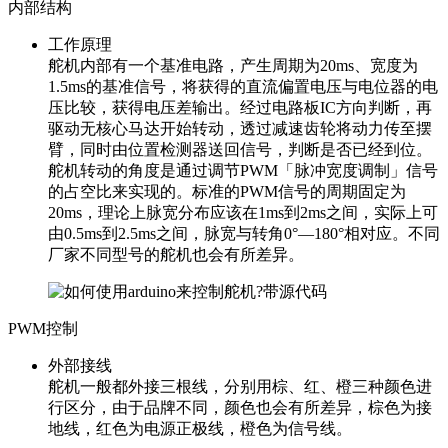
内部结构
工作原理
舵机内部有一个基准电路，产生周期为20ms、宽度为
1.5ms的基准信号，将获得的直流偏置电压与电位器的电
压比较，获得电压差输出。经过电路板IC方向判断，再
驱动无核心马达开始转动，透过减速齿轮将动力传至摆
臂，同时由位置检测器送回信号，判断是否已经到位。
舵机转动的角度是通过调节PWM「脉冲宽度调制」信号
的占空比来实现的。标准的PWM信号的周期固定为
20ms，理论上脉宽分布应该在1ms到2ms之间，实际上可
由0.5ms到2.5ms之间，脉宽与转角0°—180°相对应。不同
厂家不同型号的舵机也会有所差异。
PWM控制
外部接线
舵机一般都外接三根线，分别用棕、红、橙三种颜色进
行区分，由于品牌不同，颜色也会有所差异，棕色为接
地线，红色为电源正极线，橙色为信号线。