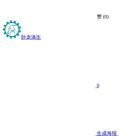
赞
(0)
卧龙涤生
0
生成海报