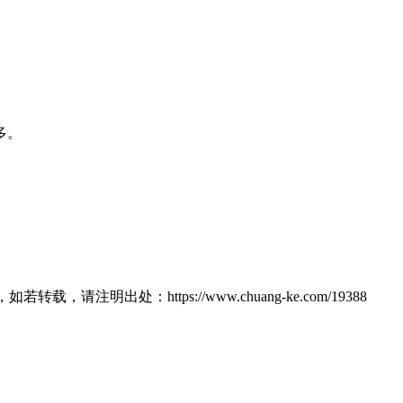
多。
明出处：https://www.chuang-ke.com/19388