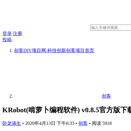
登录
注册
投稿
创客DIY项目网-科技创新创客项目
首页
创客
KRobot(啃萝卜编程软件) v0.8.5官方
卧龙涤生
•
2020年4月13日 下午6:33
•
创客
•
阅读 5918