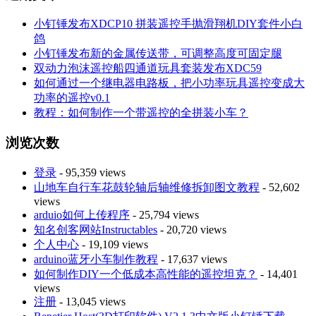
小钉锤发布XDCP10 拼装遥控手抛滑翔机DIY套件小白
鸽
小钉锤发布新的金属传送带，可调整高度可固定腿
双动力泡沫遥控船四通道玩具套装发布XDC59
如何通过一个继电器电路板，把小功率玩具遥控变成大
功率的遥控v0.1
教程：如何制作一个带遥控的全拼装小车？
浏览次数
登录
- 95,359 views
山地车自行车花鼓轮轴后轴维修拆卸图文教程
- 52,602
views
arduio如何上传程序
- 25,794 views
知名创客网站Instructables
- 20,720 views
个人中心
- 19,109 views
arduino蓝牙小车制作教程
- 17,637 views
如何制作DIY一个低成本高性能的遥控坦克？
- 14,401
views
注册
- 13,045 views