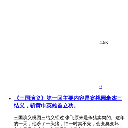
4.6K
0
《三国演义》第一回主要内容是宴桃园豪杰三
结义，斩黄巾英雄首立功。
三国演义桃园三结义经过 张飞原来是杀猪卖肉的。这年
的一天，他杀了一头猪，怕一时卖不完，会变臭变坏，