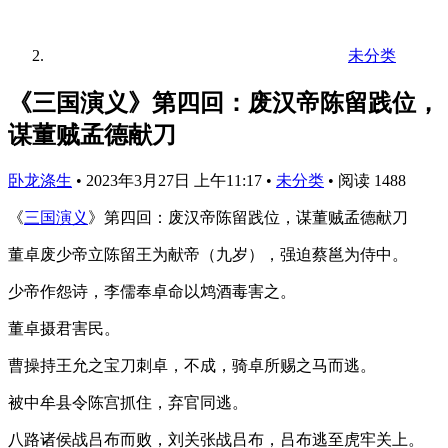
未分类
《三国演义》第四回：废汉帝陈留践位，
谋董贼孟德献刀
卧龙涤生
•
2023年3月27日 上午11:17
•
未分类
•
阅读 1488
《
三国演义
》第四回：废汉帝陈留践位，谋董贼孟德献刀
董卓废少帝立陈留王为献帝（九岁），强迫蔡邕为侍中。
少帝作怨诗，李儒奉卓命以鸩酒毒害之。
董卓摄君害民。
曹操持王允之宝刀刺卓，不成，骑卓所赐之马而逃。
被中牟县令陈宫抓住，弃官同逃。
八路诸侯战吕布而败，刘关张战吕布，吕布逃至虎牢关上。